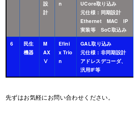
設
n
UCore取り込み
計
元仕様：同期設計
Ethernet MAC IP
実装等 SoC取込み
6
民生
M
Efini
GAL取り込み
機器
AX
x Trio
元仕様：非同期設計
Ⅴ
n
アドレスデコーダ、
汎用IF等
先ずはお気軽にお問い合わせください。