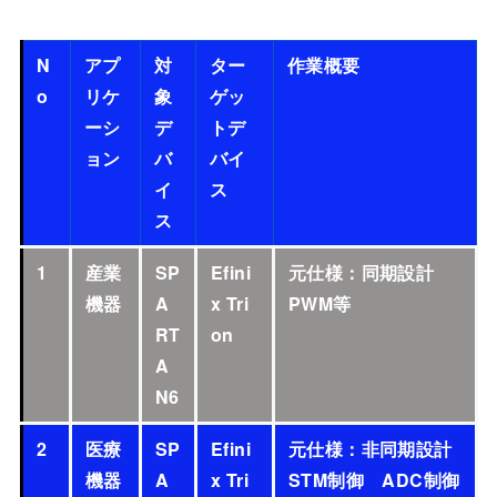
N
アプ
対
ター
作業概要
o
リケ
象
ゲッ
ーシ
デ
トデ
ョン
バ
バイ
イ
ス
ス
1
産業
SP
Efini
元仕様：同期設計
機器
A
x Tri
PWM等
RT
on
A
N6
2
医療
SP
Efini
元仕様：非同期設計
機器
A
x Tri
STM制御 ADC制御