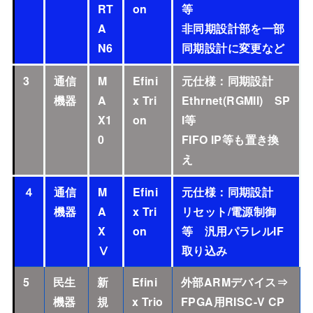
RT
on
等
A
非同期設計部を一部
N6
同期設計に変更など
3
通信
M
Efini
元仕様：同期設計
機器
A
x Tri
Ethrnet(RGMII) SP
X1
on
I等
0
FIFO IP等も置き換
え
４
通信
M
Efini
元仕様：同期設計
機器
A
x Tri
リセット/電源制御
X
on
等 汎用パラレルIF
Ⅴ
取り込み
5
民生
新
Efini
外部ARMデバイス⇒
機器
規
x Trio
FPGA用RISC-V CP