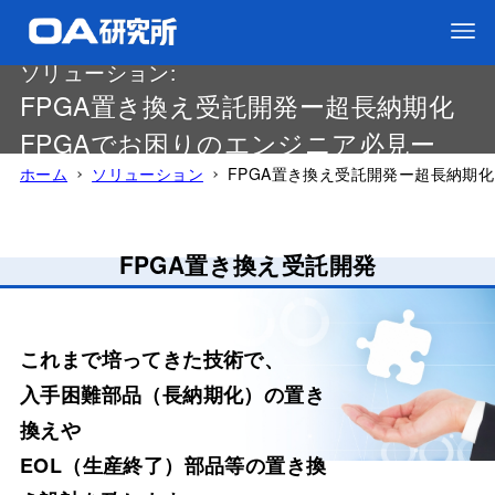
ソリューション:
FPGA置き換え受託開発ー超長納期化
FPGAでお困りのエンジニア必見ー
ホーム
ソリューション
FPGA置き換え受託開発ー超長納期化
FPGA置き換え受託開発
これまで培ってきた技術で、
入手困難部品（長納期化）の置き
換えや
EOL（生産終了）部品等の置き換