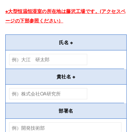
※大型恒温恒湿室の所在地は藤沢工場です。(アクセスペ
ージの下部参照ください）
氏名
※
貴社名
※
部署名