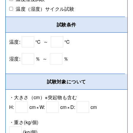
温度（湿度）サイクル試験
試験条件
温度:
℃
～
℃
湿度:
％
～
％
試験対象について
・大きさ（cm）※突起物も含む
H:
cm
×
W:
cm
×
D:
cm
・重さ(kg/個)
(kg/個)