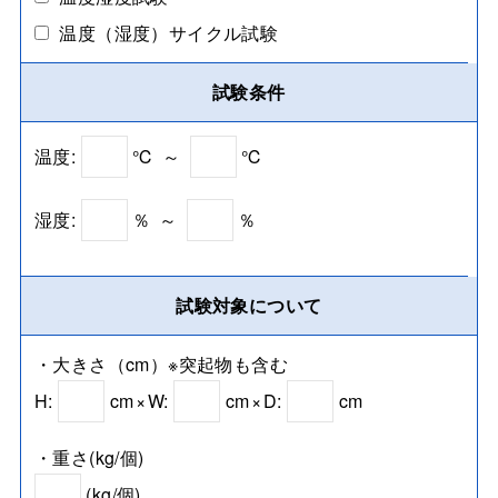
温度（湿度）サイクル試験
試験条件
温度:
℃
～
℃
湿度:
％
～
％
試験対象について
・大きさ（cm）※突起物も含む
H:
cm
×
W:
cm
×
D:
cm
・重さ(kg/個)
(kg/個)