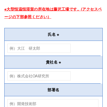
※大型恒温恒湿室の所在地は藤沢工場です。(アクセスペ
ージの下部参照ください）
氏名
※
貴社名
※
部署名